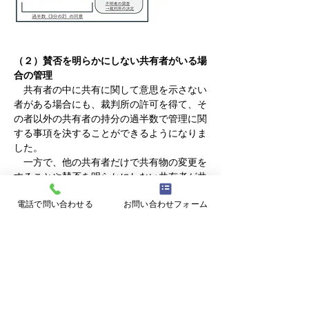
（２）賛否を明らかにしない共有者がいる場
合の管理
　共有者の中に共有に関して意思を示さない
者がある場合にも、裁判所の許可を得て、そ
の者以外の共有者の持分の過半数で管理に関
する事項を決することができるようになりま
した。
　一方で、他の共有者だけで共有物の変更を
することや賛否を明らかにしない共有者が共
有持分を失うことになる行為（抵当権の設定
電話で問い合わせる
お問い合わせフォーム
等）は、できないままとなりました。
▼例３
A、B、C、D、E共有（持分各5分の1）の砂
利道につき、A・Bがアスファルト舗装をす
ること（軽微変更＝管理）について他の共有
者に事前催告をしたが、D・Eは賛否を明ら
かにせず、Cは反対した場合には、裁判所の