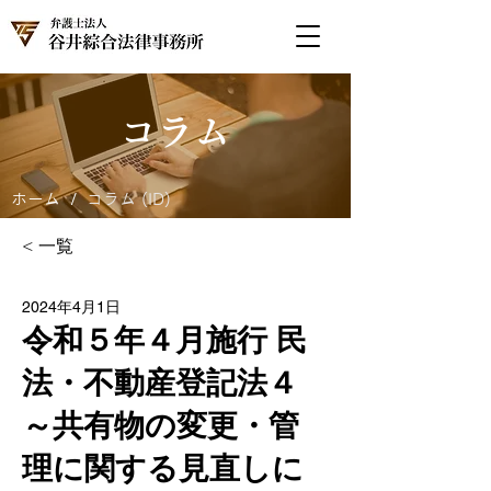
コラム
/
ホーム
コラム (ID)
< 一覧
2024年4月1日
令和５年４月施行 民
法・不動産登記法４
～共有物の変更・管
理に関する見直しに