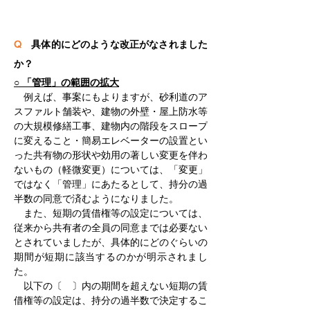
Q
　具体的にどのような改正がなされました
か？
○ 「管理」の範囲の拡大
　例えば、事案にもよりますが、砂利道のア
スファルト舗装や、建物の外壁・屋上防水等
の大規模修繕工事、建物内の階段をスロープ
に変えること・簡易エレベーターの設置とい
った共有物の形状や効用の著しい変更を伴わ
ないもの（軽微変更）については、「変更」
ではなく「管理」にあたるとして、持分の過
半数の同意で済むようになりました。
　また、短期の賃借権等の設定については、
従来から共有者の全員の同意までは必要ない
とされていましたが、具体的にどのぐらいの
期間が短期に該当するのかが明示されまし
た。
　以下の〔　〕内の期間を超えない短期の賃
借権等の設定は、持分の過半数で決定するこ