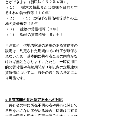
とができます（新民法２５２条４項）。
（１）    樹木の植栽または伐採を目的とす
る山林の賃借権等〔１０年〕
（２）    （１）に掲げる賃借権等以外の土
地の賃借権等〔５年〕
（３）    建物の賃借権等〔３年〕
（４）    動産の賃借権等〔６か月〕
※注意※　借地借家法の適用のある賃借権の
設定は、約定された期間内での終了が確保さ
れないため、基本的に共有者全員の同意がな
ければ無効となります。ただし、一時使用目
的の賃貸借や存続期間が３年以内の定期建物
賃貸借については、持分の過半数の決定によ
り可能です。
○ 共有者間の意思決定不全への対応
　共有者の中に所在不明の者や共有に関して
意思を示さない者がいる場合、従来は共有者