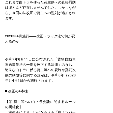
これまで白トラを使った荷主側への直接罰則
はほとんど存在しませんでした。しかしなが
ら、今回の法改正で荷主への罰則が追加され
ます。
2026年4月施行——改正トラック法で何が変
わるのか
令和7年6月11日に公布された「貨物自動車
運送事業法の一部を改正する法律」のうち、
違法な白トラに係る荷主等への規制や委託次
数の制限等に関する規定は、令和8年（2026
年）4月1日から施行されます。
■ 改正の4本柱
【① 荷主等への白トラ委託に関するルール
の明確化】
　法改正により、いかなる人も『白ナンバー