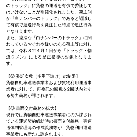
のトラック』に貨物の運送を有償で委託して
はいけないことが明確化されました。荷主側
が『白ナンバーのトラック』であると認識し
て有償で運送行為を発注した時点で違法行為
となりえます。
また、違法な『白ナンバーのトラック』に関
わっているおそれや疑いのある荷主等に対し
ては、令和８年４月１日から『トラック・物
流Ｇメン』による是正指導の対象となりま
す。
【② 委託次数（多重下請け）の制限】
貨物自動車運送事業者および貨物利用運送事
業者に対して、再委託の回数を2回以内とす
る努力義務が課されます。
【③ 書面交付義務の拡大】
現行では貨物自動車運送事業者にのみ課され
ている運送契約締結時の書面交付義務・実運
送体制管理簿の作成義務等が、貨物利用運送
事業者にも新たに課されます。