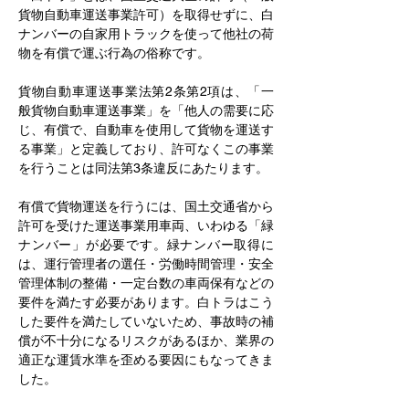
貨物自動車運送事業許可）を取得せずに、白
ナンバーの自家用トラックを使って他社の荷
物を有償で運ぶ行為の俗称です。
貨物自動車運送事業法第2条第2項は、「一
般貨物自動車運送事業」を「他人の需要に応
じ、有償で、自動車を使用して貨物を運送す
る事業」と定義しており、許可なくこの事業
を行うことは同法第3条違反にあたります。
有償で貨物運送を行うには、国土交通省から
許可を受けた運送事業用車両、いわゆる「緑
ナンバー」が必要です。緑ナンバー取得に
は、運行管理者の選任・労働時間管理・安全
管理体制の整備・一定台数の車両保有などの
要件を満たす必要があります。白トラはこう
した要件を満たしていないため、事故時の補
償が不十分になるリスクがあるほか、業界の
適正な運賃水準を歪める要因にもなってきま
した。