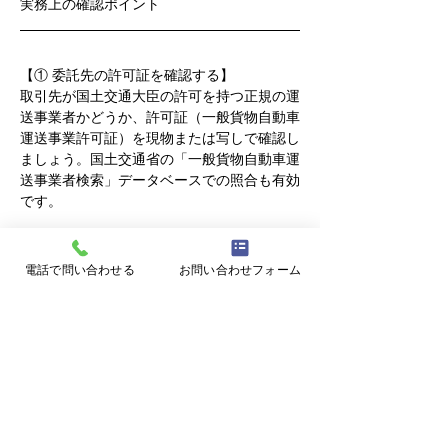
実務上の確認ポイント
【① 委託先の許可証を確認する】
取引先が国土交通大臣の許可を持つ正規の運
送事業者かどうか、許可証（一般貨物自動車
運送事業許可証）を現物または写しで確認し
ましょう。国土交通省の「一般貨物自動車運
送事業者検索」データベースでの照合も有効
です。
【② 契約を書面で整備し、業務の性質を明
確にする】
電話で問い合わせる
お問い合わせフォーム
口頭や慣行での取引になっている場合は、業
務内容・報酬・荷役条件・再委託の可否を明
記した契約書の整備をお勧めします。委託の
実態が「自己の生業と密接不可分な業務に付
帯したもの」として整理できるような場合
は、主たる業務の内容・委託料の算定根拠が
明確になるよう記載しておくとよいでしょ
う。