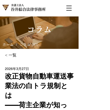
コラム
/
ホーム
コラム (ID)
< 一覧
2026年3月27日
改正貨物自動車運送事
業法の白トラ規制と
は
——荷主企業が知っ