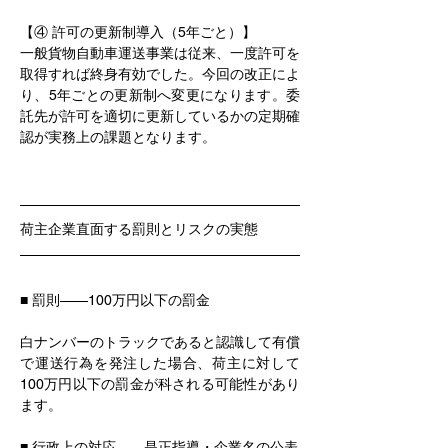
【④ 許可の更新制導入（5年ごと）】
一般貨物自動車運送事業は従来、一度許可を
取得すれば終身有効でした。今回の改正によ
り、5年ごとの更新制へ変更になります。委
託先が許可を適切に更新しているかの定期確
認が実務上の課題となります。
荷主企業直面する罰則とリスクの実態
■ 罰則——100万円以下の罰金
白ナンバーのトラックであると認識して有償
で運送行為を発注した場合、荷主に対して
100万円以下の罰金が科される可能性があり
ます。
■ 行政上の対応——是正指導・企業名の公表