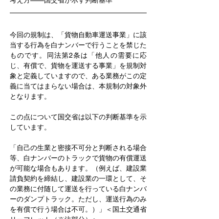
考え方——国交省が示す判断基準
今回の規制は、「貨物自動車運送事業」に該
当する行為を白ナンバーで行うことを禁じた
ものです。同法第2条は「他人の需要に応
じ、有償で、貨物を運送する事業」を規制対
象と定義していますので、ある業務がこの定
義に当てはまらない場合は、本規制の対象外
となります。
この点について国交省は以下の判断基準を示
しています。
「自己の生業と密接不可分と判断される場合
等、白ナンバーのトラックで貨物の有償運送
が可能な場合もあります。（例えば、建設業
請負契約を締結し、建設業の一環として、そ
の業務に付随して運送を行っている白ナンバ
ーのダンプトラック。ただし、運送行為のみ
を有償で行う場合は不可。）」＜国土交通省